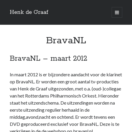
Henk de Graaf
open
primair
menu
Home
BravaNL
Albums
Recensies
BravaNL – maart 2012
Referenties
In maart 2012 is er bijzondere aandacht voor de klarinet
Videoproducties
op BravaNL. Er worden een groot aantal tv-producties
Composities
van Henk de Graaf uitgezonden, met o.a. (oud-)collegae
van het Rotterdams Philharmonisch Orkest. Hieronder
RTV Bunschoten
staat het uitzendschema. De uitzendingen worden na
Henry le Comte
eerste uitzending regulier herhaald in de
middag,avond,nacht en ochtend. Er wordt tevens een
Contact
DVD geproduceerd exclusief voor BravaNL. Deze is te
English info
verkrijgen in de de webshop op
bravanl.nl
.