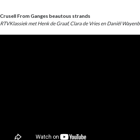
Crusell From Ganges beautous strands
RTVKlassiek met Henk de Graaf, Clara de Vries en Daniël Wayenb