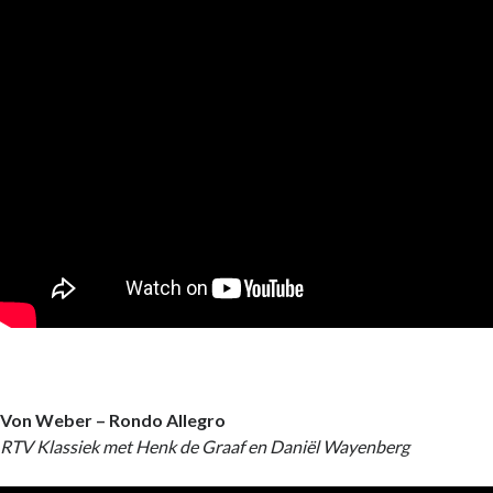
Von Weber – Rondo Allegro
RTV Klassiek met Henk de Graaf en Daniël Wayenberg