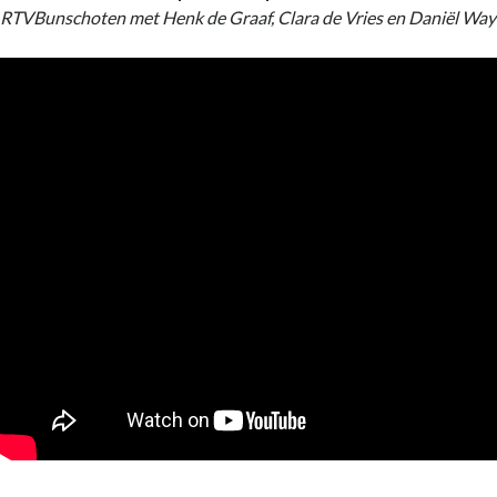
RTVBunschoten met Henk de Graaf, Clara de Vries en Daniël Wa