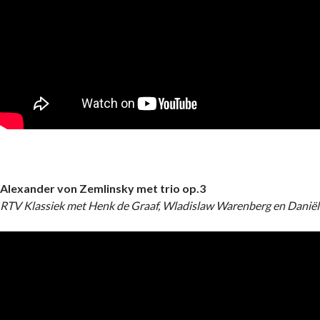
Alexander von Zemlinsky met trio op.3
RTV Klassiek met Henk de Graaf, Wladislaw Warenberg en Danië