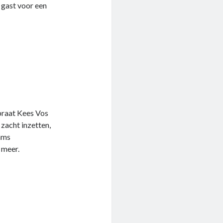
e gast voor een
praat Kees Vos
zacht inzetten,
dams
 meer.