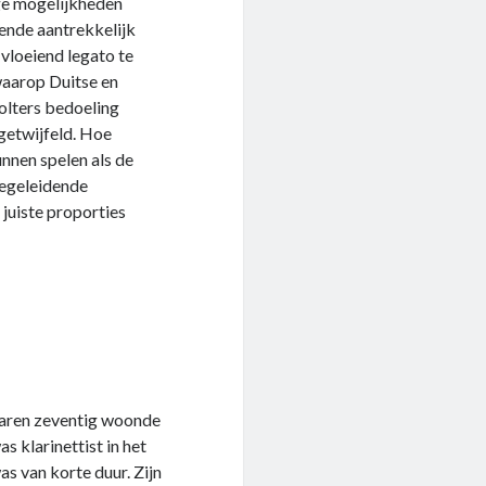
nge mogelijkheden
oende aantrekkelijk
 vloeiend legato te
waarop Duitse en
olters bedoeling
 getwijfeld. Hoe
nnen spelen als de
 begeleidende
juiste proporties
jaren zeventig woonde
s klarinettist in het
 van korte duur. Zijn