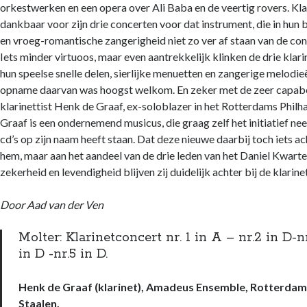
orkestwerken en een opera over Ali Baba en de veertig rovers. Kla
dankbaar voor zijn drie concerten voor dat instrument, die in hun 
en vroeg-romantische zangerigheid niet zo ver af staan van de co
Iets minder virtuoos, maar even aantrekkelijk klinken de drie klar
hun speelse snelle delen, sierlijke menuetten en zangerige melodie
opname daarvan was hoogst welkom. En zeker met de zeer capabe
klarinettist Henk de Graaf, ex-soloblazer in het Rotterdams Phil
Graaf is een ondernemend musicus, die graag zelf het initiatief nee
cd’s op zijn naam heeft staan. Dat deze nieuwe daarbij toch iets acht
hem, maar aan het aandeel van de drie leden van het Daniel Kwarte
zekerheid en levendigheid blijven zij duidelijk achter bij de klarinet
Door Aad van der Ven
Molter: Klarinetconcert nr. 1 in A – nr.2 in D-n
in D -nr.5 in D.
Henk de Graaf (klarinet), Amadeus Ensemble, Rotterdam o
Staalen.