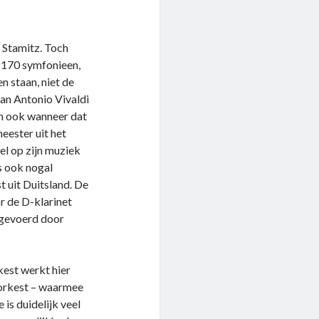
 Stamitz. Toch
 170 symfonieen,
n staan, niet de
van Antonio Vivaldi
En ook wanneer dat
meester uit het
l op zijn muziek
s ook nogal
 uit Duitsland. De
r de D-klarinet
tgevoerd door
kest werkt hier
 orkest – waarmee
is duidelijk veel