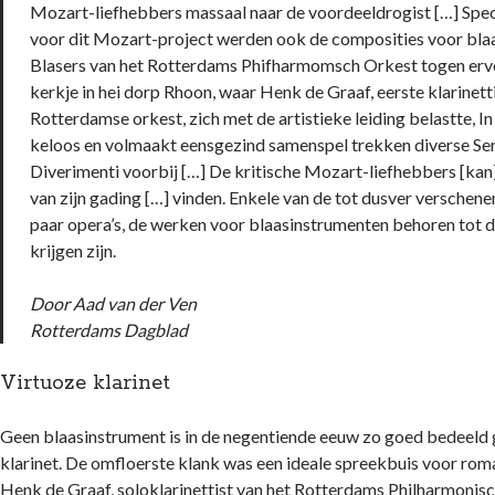
Mozart-liefhebbers massaal naar de voordeeldrogist […] Sp
voor dit Mozart-project werden ook de composities voor bla
Blasers van het Rotterdams Phifharmomsch Orkest togen erv
kerkje in hei dorp Rhoon, waar Henk de Graaf, eerste klarinett
Rotterdamse orkest, zich met de artistieke leiding belastte, In 
keloos en volmaakt eensgezind samenspel trekken diverse Se
Diverimenti voorbij […] De kritische Mozart-liefhebbers [kan]
van zijn gading […] vinden. Enkele van de tot dusver verschene
paar opera’s, de werken voor blaasinstrumenten behoren tot de
krijgen zijn.
Door Aad van der Ven
Rotterdams Dagblad
Virtuoze klarinet
Geen blaasinstrument is in de negentiende eeuw zo goed bedeeld 
klarinet. De omfloerste klank was een ideale spreekbuis voor rom
Henk de Graaf, soloklarinettist van het Rotterdams Philharmonis