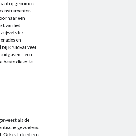
eciaal opgenomen
asinstrumenten.
oor naar een
ist van het
vrijwel vlek-
renades en
 bij Kruidvat veel
n uitgaven – een
 beste die er te
geweest als de
antische gevoelens.
ch Orkest, deed een