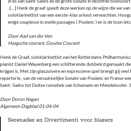
in es van Saint-Saëns en de grote Sonate in dezelfde toonsoo
. […] Henk de graaf speelt deze werken op de wijze die we van
soloklarinettist van een eerste-klas orkest verwachten. Hoog
enige souplesse in snelle passages ( Poulenc ) en is de toon iet
Door Aad van der Ven
Haagsche courant, Goudse Courant
Henk de Graaf, soloklarinettist van het Rotterdams Philharmonisc
pianist Daniel Wayenberg een schitterende dubbelcd gemaakt die 
krijgen is. Met zijn glaszuivere en expressieve spel brengt gij veel 
repertorie , van de veruukkelijke Sonate van Poulenc en Franse w
Saint- Saëns tot Duitse romatiek van Schumann en Mendelssohn . 
Door Doron Nagan
Algemeen Dagblad 01-04-04
Serenades en Divertimenti voor blazers