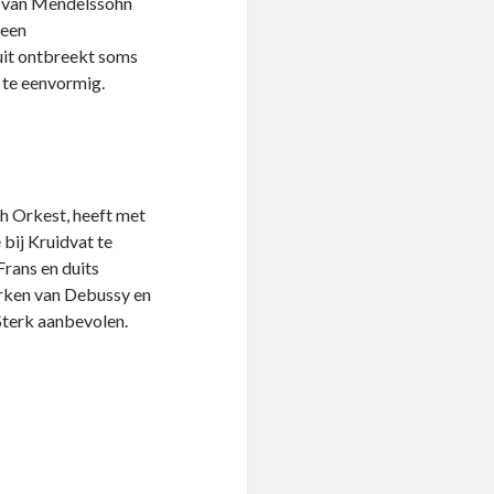
rt van Mendelssohn
 een
uit ontbreekt soms
s te eenvormig.
h Orkest, heeft met
bij Kruidvat te
Frans en duits
erken van Debussy en
Sterk aanbevolen.