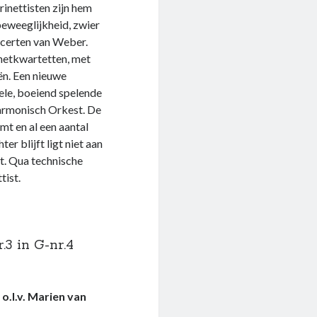
rinettisten zijn hem
beweeglijkheid, zwier
ncerten van Weber.
inetkwartetten, met
ën. Een nieuwe
le, boeiend spelende
harmonisch Orkest. De
mt en al een aantal
er blijft ligt niet aan
t. Qua technische
tist.
r.3 in G-nr.4
.l.v. Marien van