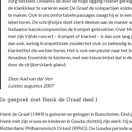
zorg besteed. Ondanks de door de hoge ligging relatief geri
de klankkleur te varieren weet De Graaf de solopartijen vold
te maken. Ook in oncomfortabele passages slaagt hij er in een
laten horen. De schrijfwijze doet sterk denken aan de manier 
Italiaanse barokcomponisten de trompet gebruikten. Over M
met zijn Vijfde concert – trompet of klarinet – is dan ook lang
dan ook, weinig trompettisten zouden het stuk zo behendig ku
klarinettist die we hier horen. Het is ook een plezier naar het
Amadeus Ensemble te luisteren, met een klavecimbel dat in de 
door de strijkersklank glanst.
Door Aad van der Ven
Luister, augustus 2007
In gesprek met Henk de Graaf deel 1
Henk de Graaf (1949) is geboren en getogen in Bunschoten. Eind 
Henk met zijn vrouw en kinderen in Gouda, dichtbij zijn werk: hij wa
Rotterdams Philharmonisch Orkest (RPhO). De Goudse periode was