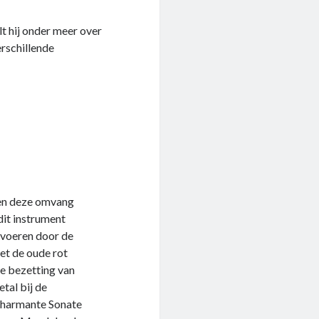
lt hij onder meer over
erschillende
nnen deze omvang
dit instrument
eevoeren door de
et de oude rot
e bezetting van
tal bij de
 charmante Sonate