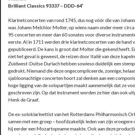
Brilliant Classics 93337 – DDD-64′
Klarinetconcerten van rond 1745, dus nog vóór die van Johann
was Johann Melchior Molter, op wiens naam onder meer circa
95 concerten en meer dan 60 sonates voor diverse instrumente
eerste. Al in 1711 werden drie klarinetconcerten van de hand 
gepubliceerd. De kans is groot dat Molter die gekend heeft. 
niet het geval is geweest, de reizen door Italië van deze kapel
Zuidwest-Duitse Durlach hebben sowieso duidelijk een stempe
gedrukt. Niemand die deze ongecompliceerde, zonnige, helaa
sjabloonachtige concerten hoort zal denken aan een componist
hoge ligging van de solopartijen maakt aannemelijk dat ze voo
geschreven zijn. Op dat instrument worden ze hier dan ook ui
Henk de Graaf.
De ex-soloklarinettist van het Rotterdams Philharmonisch Or
samen met een groep – hoofdzakelijk leden van zijn vroegere
hij eerder een Mozartopname maakte. Ook aan deze productie 