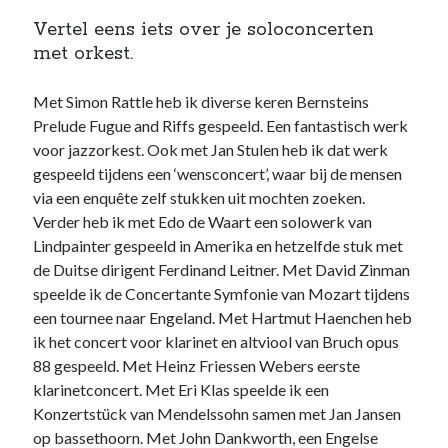
Vertel eens iets over je soloconcerten
met orkest.
Met Simon Rattle heb ik diverse keren Bernsteins
Prelude Fugue and Riffs gespeeld. Een fantastisch werk
voor jazzorkest. Ook met Jan Stulen heb ik dat werk
gespeeld tijdens een ‘wensconcert’, waar bij de mensen
via een enquête zelf stukken uit mochten zoeken.
Verder heb ik met Edo de Waart een solowerk van
Lindpainter gespeeld in Amerika en hetzelfde stuk met
de Duitse dirigent Ferdinand Leitner. Met David Zinman
speelde ik de Concertante Symfonie van Mozart tijdens
een tournee naar Engeland. Met Hartmut Haenchen heb
ik het concert voor klarinet en altviool van Bruch opus
88 gespeeld. Met Heinz Friessen Webers eerste
klarinetconcert. Met Eri Klas speelde ik een
Konzertstück van Mendelssohn samen met Jan Jansen
op bassethoorn. Met John Dankworth, een Engelse