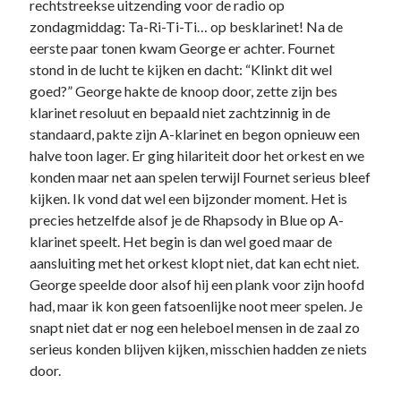
rechtstreekse uitzending voor de radio op
zondagmiddag: Ta-Ri-Ti-Ti… op besklarinet! Na de
eerste paar tonen kwam George er achter. Fournet
stond in de lucht te kijken en dacht: “Klinkt dit wel
goed?” George hakte de knoop door, zette zijn bes
klarinet resoluut en bepaald niet zachtzinnig in de
standaard, pakte zijn A-klarinet en begon opnieuw een
halve toon lager. Er ging hilariteit door het orkest en we
konden maar net aan spelen terwijl Fournet serieus bleef
kijken. Ik vond dat wel een bijzonder moment. Het is
precies hetzelfde alsof je de Rhapsody in Blue op A-
klarinet speelt. Het begin is dan wel goed maar de
aansluiting met het orkest klopt niet, dat kan echt niet.
George speelde door alsof hij een plank voor zijn hoofd
had, maar ik kon geen fatsoenlijke noot meer spelen. Je
snapt niet dat er nog een heleboel mensen in de zaal zo
serieus konden blijven kijken, misschien hadden ze niets
door.