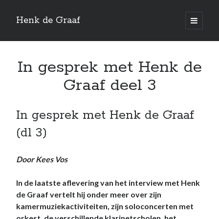
Henk de Graaf
open
primair
menu
Home
In gesprek met Henk de
Albums
Graaf deel 3
Recensies
Referenties
In gesprek met Henk de Graaf
Videoproducties
(dl 3)
Composities
Door Kees Vos
RTV Bunschoten
Henry le Comte
In de laatste aflevering van het interview met Henk
de Graaf vertelt hij onder meer over zijn
Contact
kamermuziekactiviteiten, zijn soloconcerten met
English info
orkest, de verschillende klarinetscholen, het